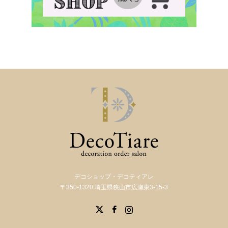
デコショップ・デコティアレ
〒350-1320 埼玉県狭山市広瀬東3-15-3
X
Facebook
Instagram