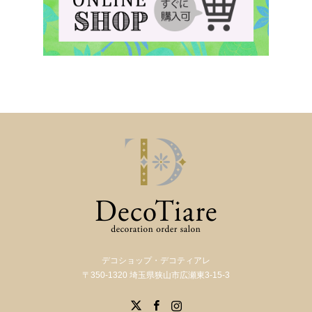
デコショップ・デコティアレ
〒350-1320 埼玉県狭山市広瀬東3-15-3
X
Facebook
Instagram