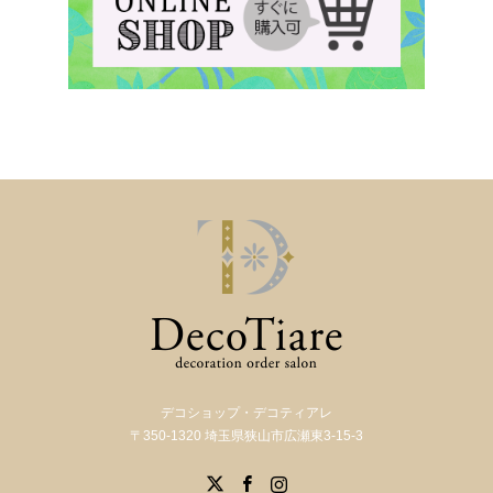
デコショップ・デコティアレ
〒350-1320 埼玉県狭山市広瀬東3-15-3
X
Facebook
Instagram