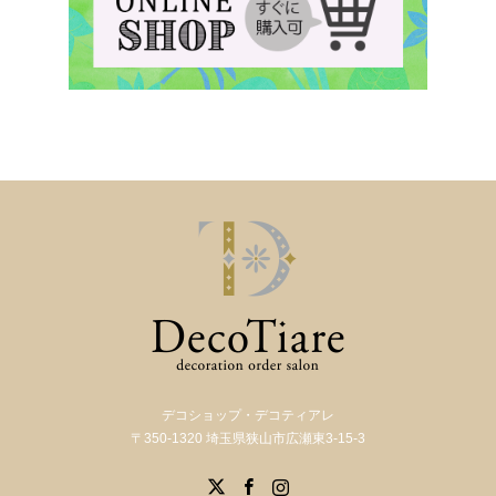
デコショップ・デコティアレ
〒350-1320 埼玉県狭山市広瀬東3-15-3
X
Facebook
Instagram