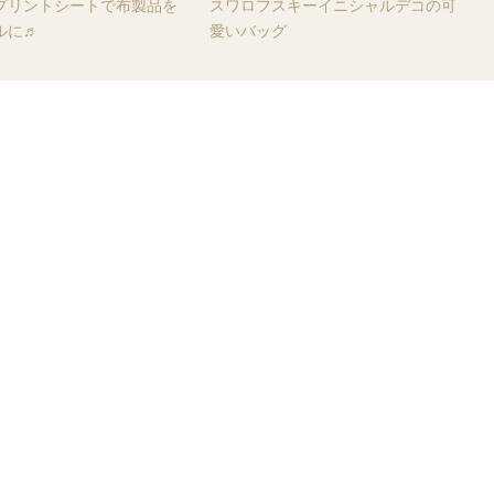
プリントシートで布製品を
スワロフスキーイニシャルデコの可
ルに♬
愛いバッグ