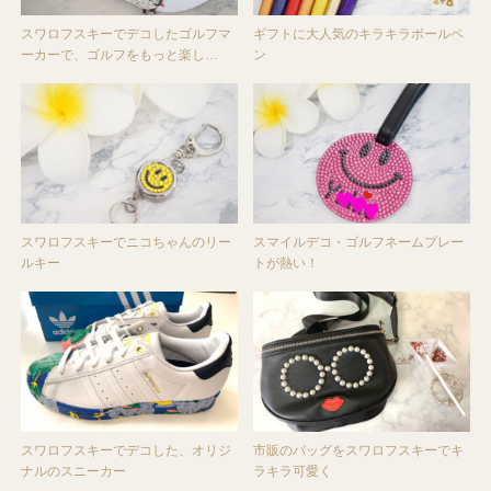
スワロフスキーでデコしたゴルフマ
ギフトに大人気のキラキラボールペ
ーカーで、ゴルフをもっと楽し…
ン
スワロフスキーでニコちゃんのリー
スマイルデコ・ゴルフネームプレー
ルキー
トが熱い！
スワロフスキーでデコした、オリジ
市販のバッグをスワロフスキーでキ
ナルのスニーカー
ラキラ可愛く