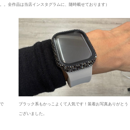
。。全作品は当店インスタグラムに、随時載せております）
で
ブラック系もかっこよくて人気です！装着お写真ありがとう
ございました。