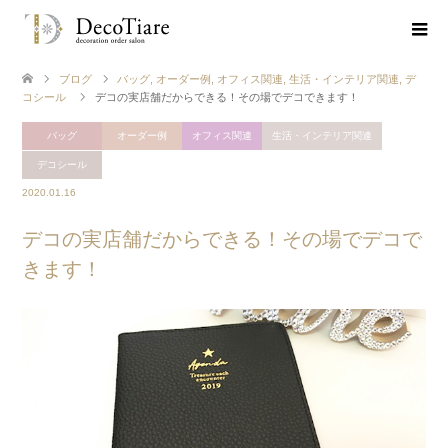
ブログ
バッグ
,
オーダー例
,
オフィス関連
,
生活・インテリア関連
,
デ
コシール
デコの実店舗だからできる！その場でデコできます！
バッグ
オーダー例
オフィス関連
生活・インテリア関連
デコシール
2020.01.16
デコの実店舗だからできる！その場でデコで
きます！