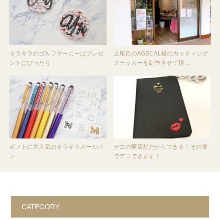
キラキラのゴルフマーカーはプレゼ
上尾市のAGECAL様のカッティング
ントにぴったり
ステッカーを制作させて頂…
ギフトに大人気のキラキラボールペ
デコの実店舗だからできる！その場
ン
でデコできます！
CATEGORY