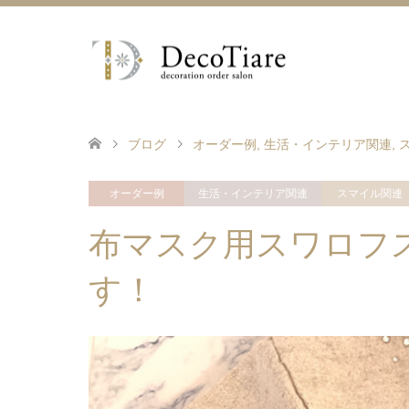
ブログ
オーダー例
,
生活・インテリア関連
,
オーダー例
生活・インテリア関連
スマイル関連
布マスク用スワロフ
す！